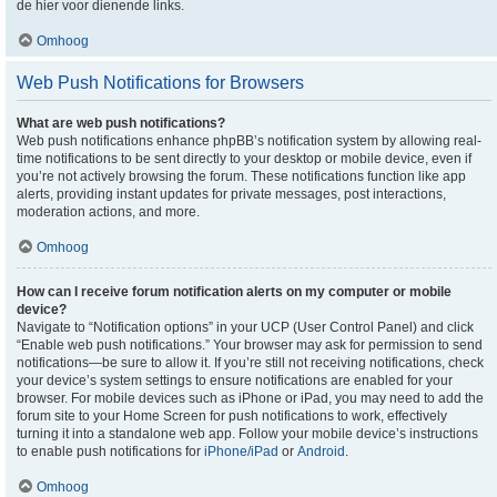
de hier voor dienende links.
Omhoog
Web Push Notifications for Browsers
What are web push notifications?
Web push notifications enhance phpBB’s notification system by allowing real-
time notifications to be sent directly to your desktop or mobile device, even if
you’re not actively browsing the forum. These notifications function like app
alerts, providing instant updates for private messages, post interactions,
moderation actions, and more.
Omhoog
How can I receive forum notification alerts on my computer or mobile
device?
Navigate to “Notification options” in your UCP (User Control Panel) and click
“Enable web push notifications.” Your browser may ask for permission to send
notifications—be sure to allow it. If you’re still not receiving notifications, check
your device’s system settings to ensure notifications are enabled for your
browser. For mobile devices such as iPhone or iPad, you may need to add the
forum site to your Home Screen for push notifications to work, effectively
turning it into a standalone web app. Follow your mobile device’s instructions
to enable push notifications for
iPhone/iPad
or
Android
.
Omhoog