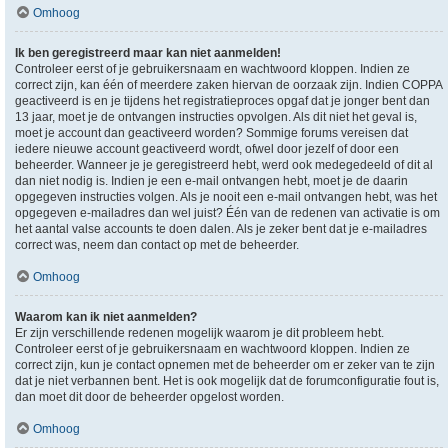
Omhoog
Ik ben geregistreerd maar kan niet aanmelden!
Controleer eerst of je gebruikersnaam en wachtwoord kloppen. Indien ze
correct zijn, kan één of meerdere zaken hiervan de oorzaak zijn. Indien COPPA
geactiveerd is en je tijdens het registratieproces opgaf dat je jonger bent dan
13 jaar, moet je de ontvangen instructies opvolgen. Als dit niet het geval is,
moet je account dan geactiveerd worden? Sommige forums vereisen dat
iedere nieuwe account geactiveerd wordt, ofwel door jezelf of door een
beheerder. Wanneer je je geregistreerd hebt, werd ook medegedeeld of dit al
dan niet nodig is. Indien je een e-mail ontvangen hebt, moet je de daarin
opgegeven instructies volgen. Als je nooit een e-mail ontvangen hebt, was het
opgegeven e-mailadres dan wel juist? Één van de redenen van activatie is om
het aantal valse accounts te doen dalen. Als je zeker bent dat je e-mailadres
correct was, neem dan contact op met de beheerder.
Omhoog
Waarom kan ik niet aanmelden?
Er zijn verschillende redenen mogelijk waarom je dit probleem hebt.
Controleer eerst of je gebruikersnaam en wachtwoord kloppen. Indien ze
correct zijn, kun je contact opnemen met de beheerder om er zeker van te zijn
dat je niet verbannen bent. Het is ook mogelijk dat de forumconfiguratie fout is,
dan moet dit door de beheerder opgelost worden.
Omhoog