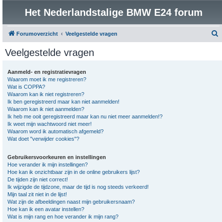
Het Nederlandstalige BMW E24 forum
Forumoverzicht
Veelgestelde vragen
o
Veelgestelde vragen
e
k
Aanmeld- en registratievragen
Waarom moet ik me registreren?
Wat is COPPA?
Waarom kan ik niet registreren?
Ik ben geregistreerd maar kan niet aanmelden!
Waarom kan ik niet aanmelden?
Ik heb me ooit geregistreerd maar kan nu niet meer aanmelden!?
Ik weet mijn wachtwoord niet meer!
Waarom word ik automatisch afgemeld?
Wat doet "verwijder cookies"?
Gebruikersvoorkeuren en instellingen
Hoe verander ik mijn instellingen?
Hoe kan ik onzichtbaar zijn in de online gebruikers lijst?
De tijden zijn niet correct!
Ik wijzigde de tijdzone, maar de tijd is nog steeds verkeerd!
Mijn taal zit niet in de lijst!
Wat zijn de afbeeldingen naast mijn gebruikersnaam?
Hoe kan ik een avatar instellen?
Wat is mijn rang en hoe verander ik mijn rang?