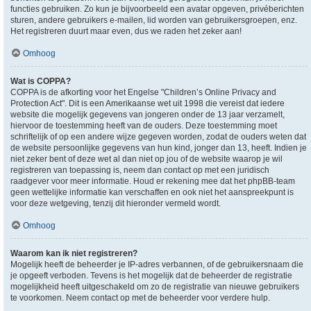
functies gebruiken. Zo kun je bijvoorbeeld een avatar opgeven, privéberichten
sturen, andere gebruikers e-mailen, lid worden van gebruikersgroepen, enz.
Het registreren duurt maar even, dus we raden het zeker aan!
Omhoog
Wat is COPPA?
COPPA is de afkorting voor het Engelse "Children’s Online Privacy and
Protection Act". Dit is een Amerikaanse wet uit 1998 die vereist dat iedere
website die mogelijk gegevens van jongeren onder de 13 jaar verzamelt,
hiervoor de toestemming heeft van de ouders. Deze toestemming moet
schriftelijk of op een andere wijze gegeven worden, zodat de ouders weten dat
de website persoonlijke gegevens van hun kind, jonger dan 13, heeft. Indien je
niet zeker bent of deze wet al dan niet op jou of de website waarop je wil
registreren van toepassing is, neem dan contact op met een juridisch
raadgever voor meer informatie. Houd er rekening mee dat het phpBB-team
geen wettelijke informatie kan verschaffen en ook niet het aanspreekpunt is
voor deze wetgeving, tenzij dit hieronder vermeld wordt.
Omhoog
Waarom kan ik niet registreren?
Mogelijk heeft de beheerder je IP-adres verbannen, of de gebruikersnaam die
je opgeeft verboden. Tevens is het mogelijk dat de beheerder de registratie
mogelijkheid heeft uitgeschakeld om zo de registratie van nieuwe gebruikers
te voorkomen. Neem contact op met de beheerder voor verdere hulp.