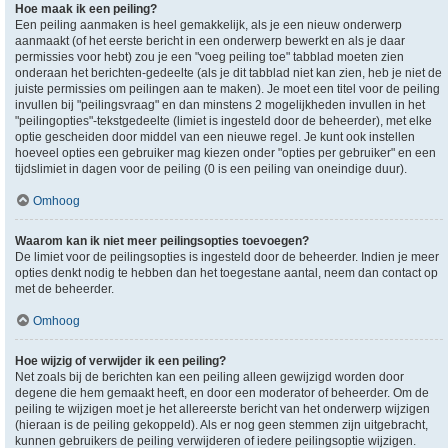
Hoe maak ik een peiling?
Een peiling aanmaken is heel gemakkelijk, als je een nieuw onderwerp
aanmaakt (of het eerste bericht in een onderwerp bewerkt en als je daar
permissies voor hebt) zou je een "voeg peiling toe" tabblad moeten zien
onderaan het berichten-gedeelte (als je dit tabblad niet kan zien, heb je niet de
juiste permissies om peilingen aan te maken). Je moet een titel voor de peiling
invullen bij "peilingsvraag" en dan minstens 2 mogelijkheden invullen in het
"peilingopties"-tekstgedeelte (limiet is ingesteld door de beheerder), met elke
optie gescheiden door middel van een nieuwe regel. Je kunt ook instellen
hoeveel opties een gebruiker mag kiezen onder "opties per gebruiker" en een
tijdslimiet in dagen voor de peiling (0 is een peiling van oneindige duur).
Omhoog
Waarom kan ik niet meer peilingsopties toevoegen?
De limiet voor de peilingsopties is ingesteld door de beheerder. Indien je meer
opties denkt nodig te hebben dan het toegestane aantal, neem dan contact op
met de beheerder.
Omhoog
Hoe wijzig of verwijder ik een peiling?
Net zoals bij de berichten kan een peiling alleen gewijzigd worden door
degene die hem gemaakt heeft, en door een moderator of beheerder. Om de
peiling te wijzigen moet je het allereerste bericht van het onderwerp wijzigen
(hieraan is de peiling gekoppeld). Als er nog geen stemmen zijn uitgebracht,
kunnen gebruikers de peiling verwijderen of iedere peilingsoptie wijzigen.