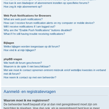
Hoe kan ik een bladwijzer of abonnement instellen op specifieke forums?
Hoe zeg ik mijn abonnement op?
Web Push Notifications for Browsers
What are web push notifications?
How can I receive forum notification alerts on my computer or mobile device?
Will I receive notifications if I am logged out?
Why are the “Enable Push Notifications” buttons disabled?
What if I’m still having trouble receiving notifications?
Bijlagen
Welke bijlagen worden toegestaan op dit forum?
Hoe vind ik al mijn bijlagen?
phpBB vragen
Wie heeft dit forum geschreven?
Waarom is de optie X niet beschikbaar?
Met wie moet ik contact opnemen omtrent misbruik en/of wettelijke kwesties in verband
met dit forum?
Hoe neem ik contact op met een beheerder?
Aanmeld- en registratievragen
Waarom moet ik me registreren?
De beheerder heeft bepaalt of je al dan niet geregistreerd moet zijn om
berichten te plaatsen. Hoe dan ook, als je geregistreerd bent kun je meer