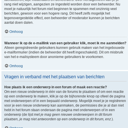
rang niet wijzigen, aangezien ze ingesteld worden door een beheerder. Nu
moet je natuurlijk het forum niet beginnen te spammen met onzinnig veel
berichten, gewoon voor een hogere rang. Dit heeft zelfs mogelijk het
tegenovergestelde effect, een beheerder of moderator kunnen je berichten
aantal doen dalen.
Omhoog
Wanneer ik op de e-maillink van een gebruiker klik, moet ik me aanmelden?
Alleen geregistreerde gebruikers kunnen gebruik maken van het ingebouwde
e-mailformulier (indien de beheerder dit heeft ingeschakeld). Dit om misbruik
van het e-mailsysteem door anonieme gebruikers te voorkomen.
Omhoog
Vragen in verband met het plaatsen van berichten
Hoe plaats ik een onderwerp in een forum of maak een reactie?
Om een nieuw onderwerp in één van de forums te plaatsen of om een reactie
op een onderwerp te maken, klik je op de bijhorende knop op ofwel de pagina
met onderwerpen of in een bepaald onderwerp. Mogelijk moet je je registreren
voor je een nieuw onderwerp kan aanmaken, de permissies die je al dan niet
hebt in het forum staan onderaan de pagina met onderwerpen of in een
onderwerp (de lijst met
je mag geen nieuwe onderwerpen in dit forum
plaatsen, je mag niet antwoorden op een onderwerp in dit forum, enz.
).