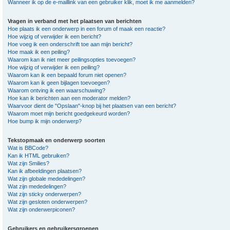
Wanneer ik op de e-maillink van een gebruiker klik, moet ik me aanmelden?
Vragen in verband met het plaatsen van berichten
Hoe plaats ik een onderwerp in een forum of maak een reactie?
Hoe wijzig of verwijder ik een bericht?
Hoe voeg ik een onderschrift toe aan mijn bericht?
Hoe maak ik een peiling?
Waarom kan ik niet meer peilingsopties toevoegen?
Hoe wijzig of verwijder ik een peiling?
Waarom kan ik een bepaald forum niet openen?
Waarom kan ik geen bijlagen toevoegen?
Waarom ontving ik een waarschuwing?
Hoe kan ik berichten aan een moderator melden?
Waarvoor dient de "Opslaan"-knop bij het plaatsen van een bericht?
Waarom moet mijn bericht goedgekeurd worden?
Hoe bump ik mijn onderwerp?
Tekstopmaak en onderwerp soorten
Wat is BBCode?
Kan ik HTML gebruiken?
Wat zijn Smilies?
Kan ik afbeeldingen plaatsen?
Wat zijn globale mededelingen?
Wat zijn mededelingen?
Wat zijn sticky onderwerpen?
Wat zijn gesloten onderwerpen?
Wat zijn onderwerpiconen?
Gebruikers en gebruikersgroepen