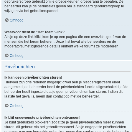
gebruikersgroep gebruikt om je groepskleur en groepsrang te bepalen. De
beheerder kan je de permissies geven om je standaard gebruikersgroep te
wijzigen via het gebruikerspaneel.
Omhoog
Waarvoor dient de "Het Team"-link?
Als je op deze link klikt, kom je op een pagina die een overzicht geeft van de
mensen die het forum beheren. Deze lijst bevat alle beheerders en de
moderators, met bijhorende details omtrent welke forums ze modereren.
Omhoog
Privéberichten
Ik kan geen privéberichten sturen!
Hiervoor zijn drie redenen mogelijk: ofwel ben je niet geregistreerd en/of
aangemeld, de beheerder heeft de privéberichten functie uitgeschakeld, of de
beheerder heeft ingesteld dat je geen privéberichten kan sturen. Indien dit
laatste het geval is, neem dan contact op met de beheerder.
Omhoog
Ik blijf ongewenste privéberichten ontvangen!
Je kunt gebruikers blokkeren zodat ze je geen privéberichten meer kunnen
sturen, dit gebeurt via het gebruikerspaneel. Als je ongepaste privéberichten
ontvangt van een bepaalde gebruiker, neem dan contact op met de beheerder,