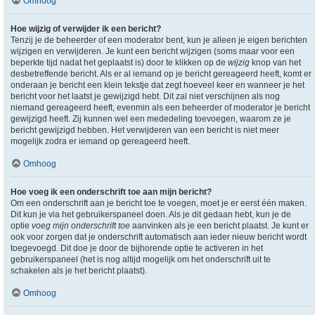
Omhoog
Hoe wijzig of verwijder ik een bericht?
Tenzij je de beheerder of een moderator bent, kun je alleen je eigen berichten
wijzigen en verwijderen. Je kunt een bericht wijzigen (soms maar voor een
beperkte tijd nadat het geplaatst is) door te klikken op de
wijzig
knop van het
desbetreffende bericht. Als er al iemand op je bericht gereageerd heeft, komt er
onderaan je bericht een klein tekstje dat zegt hoeveel keer en wanneer je het
bericht voor het laatst je gewijzigd hebt. Dit zal niet verschijnen als nog
niemand gereageerd heeft, evenmin als een beheerder of moderator je bericht
gewijzigd heeft. Zij kunnen wel een mededeling toevoegen, waarom ze je
bericht gewijzigd hebben. Het verwijderen van een bericht is niet meer
mogelijk zodra er iemand op gereageerd heeft.
Omhoog
Hoe voeg ik een onderschrift toe aan mijn bericht?
Om een onderschrift aan je bericht toe te voegen, moet je er eerst één maken.
Dit kun je via het gebruikerspaneel doen. Als je dit gedaan hebt, kun je de
optie
voeg mijn onderschrift toe
aanvinken als je een bericht plaatst. Je kunt er
ook voor zorgen dat je onderschrift automatisch aan ieder nieuw bericht wordt
toegevoegd. Dit doe je door de bijhorende optie te activeren in het
gebruikerspaneel (het is nog altijd mogelijk om het onderschrift uit te
schakelen als je het bericht plaatst).
Omhoog