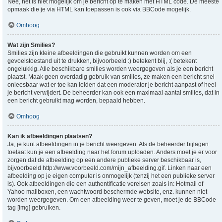
Nee, het is niet mogelijk om je bericht op te maken met HTML code. De meeste
opmaak die je via HTML kan toepassen is ook via BBCode mogelijk.
Omhoog
Wat zijn Smilies?
Smilies zijn kleine afbeeldingen die gebruikt kunnen worden om een
gevoelstoestand uit te drukken, bijvoorbeeld :) betekent blij, :( betekent
ongelukkig. Alle beschikbare smilies worden weergegeven als je een bericht
plaatst. Maak geen overdadig gebruik van smilies, ze maken een bericht snel
onleesbaar wat er toe kan leiden dat een moderator je bericht aanpast of heel
je bericht verwijdert. De beheerder kan ook een maximaal aantal smilies, dat in
een bericht gebruikt mag worden, bepaald hebben.
Omhoog
Kan ik afbeeldingen plaatsen?
Ja, je kunt afbeeldingen in je bericht weergeven. Als de beheerder bijlagen
toelaat kun je een afbeelding naar het forum uploaden. Anders moet je er voor
zorgen dat de afbeelding op een andere publieke server beschikbaar is,
bijvoorbeeld http://www.voorbeeld.com/mijn_afbeelding.gif. Linken naar een
afbeelding op je eigen computer is onmogelijk (tenzij het een publieke server
is). Ook afbeeldingen die een authentificatie vereisen zoals in: Hotmail of
Yahoo mailboxen, een wachtwoord beschermde website, enz. kunnen niet
worden weergegeven. Om een afbeelding weer te geven, moet je de BBCode
tag [img] gebruiken.