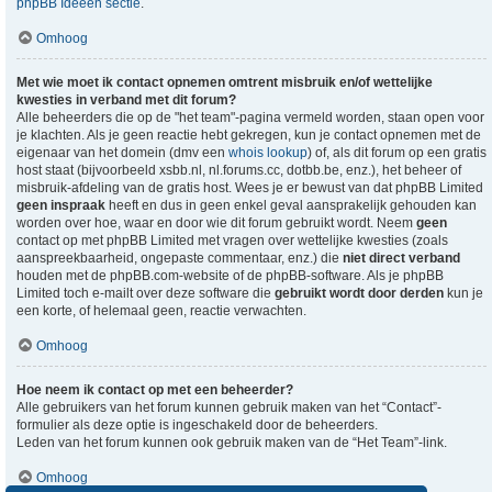
phpBB Ideeën sectie
.
Omhoog
Met wie moet ik contact opnemen omtrent misbruik en/of wettelijke
kwesties in verband met dit forum?
Alle beheerders die op de "het team"-pagina vermeld worden, staan open voor
je klachten. Als je geen reactie hebt gekregen, kun je contact opnemen met de
eigenaar van het domein (dmv een
whois lookup
) of, als dit forum op een gratis
host staat (bijvoorbeeld xsbb.nl, nl.forums.cc, dotbb.be, enz.), het beheer of
misbruik-afdeling van de gratis host. Wees je er bewust van dat phpBB Limited
geen inspraak
heeft en dus in geen enkel geval aansprakelijk gehouden kan
worden over hoe, waar en door wie dit forum gebruikt wordt. Neem
geen
contact op met phpBB Limited met vragen over wettelijke kwesties (zoals
aanspreekbaarheid, ongepaste commentaar, enz.) die
niet direct verband
houden met de phpBB.com-website of de phpBB-software. Als je phpBB
Limited toch e-mailt over deze software die
gebruikt wordt door derden
kun je
een korte, of helemaal geen, reactie verwachten.
Omhoog
Hoe neem ik contact op met een beheerder?
Alle gebruikers van het forum kunnen gebruik maken van het “Contact”-
formulier als deze optie is ingeschakeld door de beheerders.
Leden van het forum kunnen ook gebruik maken van de “Het Team”-link.
Omhoog