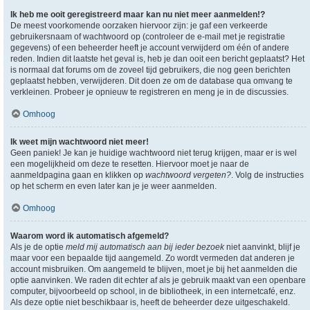
Ik heb me ooit geregistreerd maar kan nu niet meer aanmelden!?
De meest voorkomende oorzaken hiervoor zijn: je gaf een verkeerde
gebruikersnaam of wachtwoord op (controleer de e-mail met je registratie
gegevens) of een beheerder heeft je account verwijderd om één of andere
reden. Indien dit laatste het geval is, heb je dan ooit een bericht geplaatst? Het
is normaal dat forums om de zoveel tijd gebruikers, die nog geen berichten
geplaatst hebben, verwijderen. Dit doen ze om de database qua omvang te
verkleinen. Probeer je opnieuw te registreren en meng je in de discussies.
Omhoog
Ik weet mijn wachtwoord niet meer!
Geen paniek! Je kan je huidige wachtwoord niet terug krijgen, maar er is wel
een mogelijkheid om deze te resetten. Hiervoor moet je naar de
aanmeldpagina gaan en klikken op
wachtwoord vergeten?
. Volg de instructies
op het scherm en even later kan je je weer aanmelden.
Omhoog
Waarom word ik automatisch afgemeld?
Als je de optie
meld mij automatisch aan bij ieder bezoek
niet aanvinkt, blijf je
maar voor een bepaalde tijd aangemeld. Zo wordt vermeden dat anderen je
account misbruiken. Om aangemeld te blijven, moet je bij het aanmelden die
optie aanvinken. We raden dit echter af als je gebruik maakt van een openbare
computer, bijvoorbeeld op school, in de bibliotheek, in een internetcafé, enz.
Als deze optie niet beschikbaar is, heeft de beheerder deze uitgeschakeld.