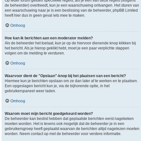
Op ieder forum gelden specifieke regels, als je één van deze regels (volgens
de beheerder) overtreedt, kun je een waarschuwing ontvangen. Het sturen van
een waarschuwing naar je is een beslissing van de beheerder, phpBB Limited
heeft hier dus in geen geval iets mee te maken.
Omhoog
Hoe kan ik berichten aan een moderator melden?
Als de beheerder het toelaat, kun je op de hiervoor dienende knop klikken bij
het bericht. Als je hierop geklikt hebt, moet je een paar verplichte stappen
volgen om de melding te versturen.
Omhoog
Waarvoor dient de "Opslaan"-knop bij het plaatsen van een bericht?
Hiermee kun je berichten opslaan om ze dan later af te werken en te plaatsen.
Een opgeslagen bericht kun je, via de bijhorende optie, in het
gebruikerspaneel weer laden.
Omhoog
Waarom moet mijn bericht goedgekeurd worden?
De beheerder kan beslist hebben dat geplaatste berichten eerst nagekeken
moeten worden. Het is tevens ook mogelijk dat de beheerder je in een
gebruikersgroep heeft geplaatst waarvan de berichten altijd nagelezen moeten
worden. Neem contact op met de beheerder voor verdere informatie.