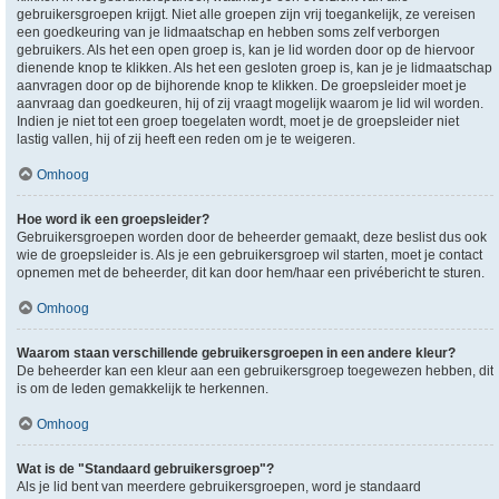
gebruikersgroepen krijgt. Niet alle groepen zijn vrij toegankelijk, ze vereisen
een goedkeuring van je lidmaatschap en hebben soms zelf verborgen
gebruikers. Als het een open groep is, kan je lid worden door op de hiervoor
dienende knop te klikken. Als het een gesloten groep is, kan je je lidmaatschap
aanvragen door op de bijhorende knop te klikken. De groepsleider moet je
aanvraag dan goedkeuren, hij of zij vraagt mogelijk waarom je lid wil worden.
Indien je niet tot een groep toegelaten wordt, moet je de groepsleider niet
lastig vallen, hij of zij heeft een reden om je te weigeren.
Omhoog
Hoe word ik een groepsleider?
Gebruikersgroepen worden door de beheerder gemaakt, deze beslist dus ook
wie de groepsleider is. Als je een gebruikersgroep wil starten, moet je contact
opnemen met de beheerder, dit kan door hem/haar een privébericht te sturen.
Omhoog
Waarom staan verschillende gebruikersgroepen in een andere kleur?
De beheerder kan een kleur aan een gebruikersgroep toegewezen hebben, dit
is om de leden gemakkelijk te herkennen.
Omhoog
Wat is de "Standaard gebruikersgroep"?
Als je lid bent van meerdere gebruikersgroepen, word je standaard