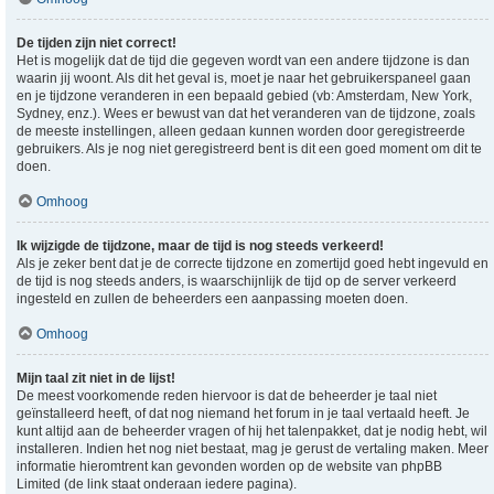
De tijden zijn niet correct!
Het is mogelijk dat de tijd die gegeven wordt van een andere tijdzone is dan
waarin jij woont. Als dit het geval is, moet je naar het gebruikerspaneel gaan
en je tijdzone veranderen in een bepaald gebied (vb: Amsterdam, New York,
Sydney, enz.). Wees er bewust van dat het veranderen van de tijdzone, zoals
de meeste instellingen, alleen gedaan kunnen worden door geregistreerde
gebruikers. Als je nog niet geregistreerd bent is dit een goed moment om dit te
doen.
Omhoog
Ik wijzigde de tijdzone, maar de tijd is nog steeds verkeerd!
Als je zeker bent dat je de correcte tijdzone en zomertijd goed hebt ingevuld en
de tijd is nog steeds anders, is waarschijnlijk de tijd op de server verkeerd
ingesteld en zullen de beheerders een aanpassing moeten doen.
Omhoog
Mijn taal zit niet in de lijst!
De meest voorkomende reden hiervoor is dat de beheerder je taal niet
geïnstalleerd heeft, of dat nog niemand het forum in je taal vertaald heeft. Je
kunt altijd aan de beheerder vragen of hij het talenpakket, dat je nodig hebt, wil
installeren. Indien het nog niet bestaat, mag je gerust de vertaling maken. Meer
informatie hieromtrent kan gevonden worden op de website van phpBB
Limited (de link staat onderaan iedere pagina).