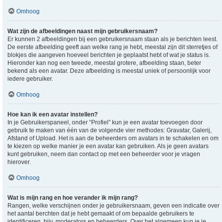
Omhoog
Wat zijn de afbeeldingen naast mijn gebruikersnaam?
Er kunnen 2 afbeeldingen bij een gebruikersnaam staan als je berichten leest.
De eerste afbeelding geeft aan welke rang je hebt, meestal zijn dit sterretjes of
blokjes die aangeven hoeveel berichten je geplaatst hebt of wat je status is.
Hieronder kan nog een tweede, meestal grotere, afbeelding staan, beter
bekend als een avatar. Deze afbeelding is meestal uniek of persoonlijk voor
iedere gebruiker.
Omhoog
Hoe kan ik een avatar instellen?
In je Gebruikerspaneel, onder “Profiel” kun je een avatar toevoegen door
gebruik te maken van één van de volgende vier methodes: Gravatar, Galerij,
Afstand of Upload. Het is aan de beheerders om avatars in te schakelen en om
te kiezen op welke manier je een avatar kan gebruiken. Als je geen avatars
kunt gebruiken, neem dan contact op met een beheerder voor je vragen
hierover.
Omhoog
Wat is mijn rang en hoe verander ik mijn rang?
Rangen, welke verschijnen onder je gebruikersnaam, geven een indicatie over
het aantal berchten dat je hebt gemaakt of om bepaalde gebruikers te
identificeren, bijv. moderators en beheerders. Over het algemeen kun je je