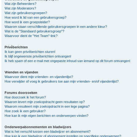
Wat zijn Beheerders?
Wat zijn Moderators?
Wat zijn gebruikersgroepen?
Hoe word ik lid van een gebruikersgroep?
Hoe word ik een groepsleider?
Waarom staan verschillende gebruikersgroepen in een andere kleur?
Wat is de "Standaard gebruikersgroep"?
Waarvoor dient de "Het Team"-link?
Privéberichten
Ik kan geen privéberichten sturen!
Ik blijf ongewenste privéberichten ontvangen!
Ik heb spam of een e-mail met ongepaste inhoud van iemand op dit forum ontvangen!
Vrienden en vijanden
Waarvoor dient mijn vrienden- en vijandenlijst?
Hoe verwijder of voeg ik gebruikers toe aan mijn vrienden- en/of vijandenlijst?
Forums doorzoeken
Hoe doorzoek ik het forum?
Waarom levert mijn zoekopdracht geen resultaten op?
Waarom resulteert mijn zoekopdracht in een lege pagina?
Hoe zoek ik een gebruiker?
Hoe kan ik mijn eigen berichten en onderwerpen vinden?
Onderwerpabonnementen en bladwijzers
Wat is het verschil tussen een bladwijzer en abonnement?
Hoe kan ik een bladwijzer of abonnement instellen op specifieke onderwerpen?