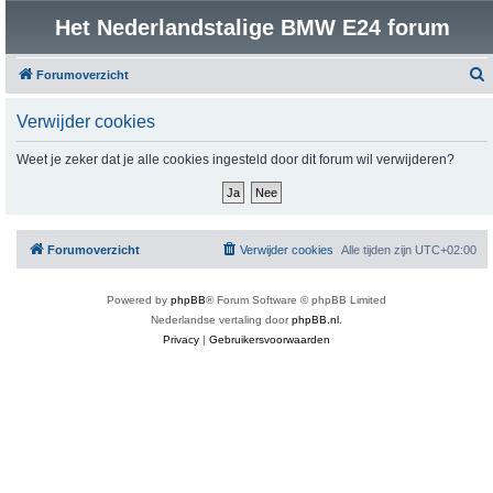
Het Nederlandstalige BMW E24 forum
Forumoverzicht
o
Verwijder cookies
e
k
Weet je zeker dat je alle cookies ingesteld door dit forum wil verwijderen?
Forumoverzicht
Verwijder cookies
Alle tijden zijn
UTC+02:00
Powered by
phpBB
® Forum Software © phpBB Limited
Nederlandse vertaling door
phpBB.nl
.
Privacy
|
Gebruikersvoorwaarden